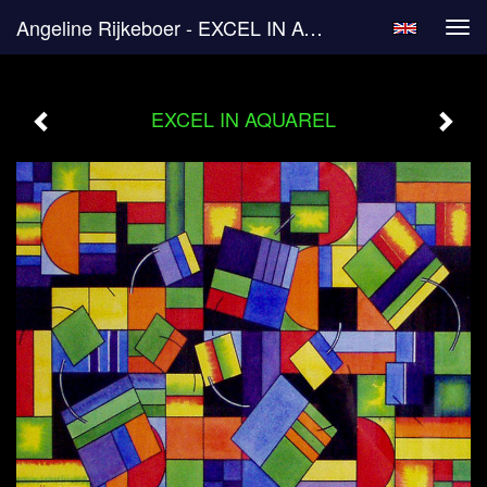
Angeline Rijkeboer - EXCEL IN AQUAREL
Tog
navi
EXCEL IN AQUAREL